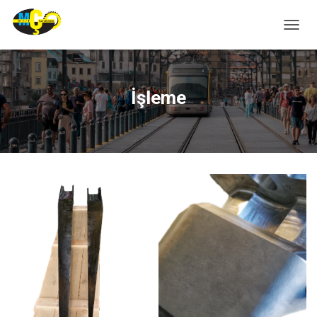
M
E
N
Ü
Y
İşleme
Ü
A
Ç
/
K
A
P
A