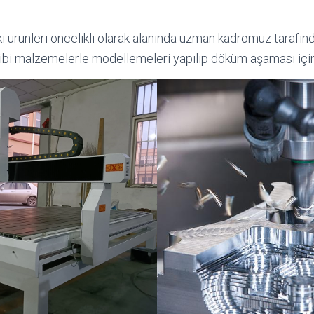
i ürünleri öncelikli olarak alanında uzman kadromuz tarafın
bi malzemelerle modellemeleri yapılıp döküm aşaması için 