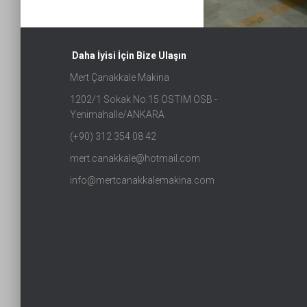
Daha İyisi İçin Bize Ulaşın
Mert Çanakkale Makina
1202/1 Sokak No:15 OSTİM OSB -
Yenimahalle/ANKARA
(+90) 312 354 08 42
mert.canakkale@hotmail.com
info@mertcanakkalemakina.com